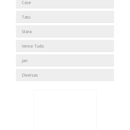
Case
Tatu
Stara
Vence Tudo
Jan
Diversas