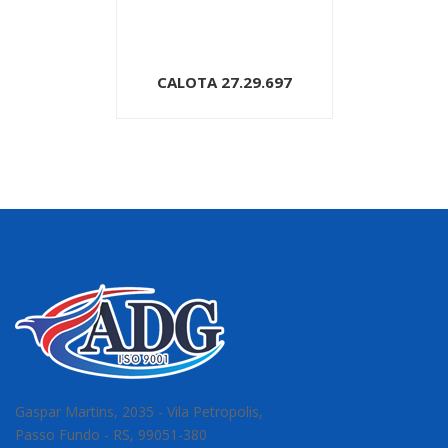
CALOTA 27.29.697
Gaspar Martins, 2035 - Vila Petropolis,
Passo Fundo - RS, 99051-380