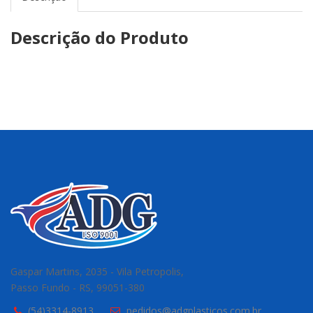
Descrição do Produto
Gaspar Martins, 2035 - Vila Petropolis,
Passo Fundo - RS, 99051-380
(54)3314-8913
pedidos@adgplasticos.com.br