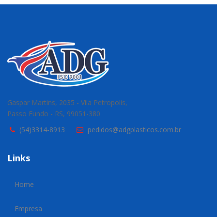
Gaspar Martins, 2035 - Vila Petropolis,
Passo Fundo - RS, 99051-380
(54)3314-8913
pedidos@adgplasticos.com.br
Links
Home
Empresa