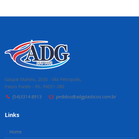
Gaspar Martins, 2035 - Vila Petropolis,
Passo Fundo - RS, 99051-380
(54)3314-8913
pedidos@adgplasticos.com.br
Links
Home