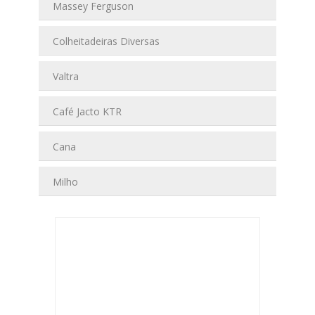
Massey Ferguson
Colheitadeiras Diversas
Valtra
Café Jacto KTR
Cana
Milho