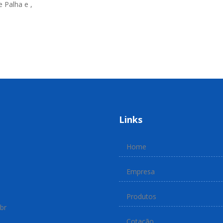
 Palha e ,
Links
Home
Empresa
Produtos
br
Cotação