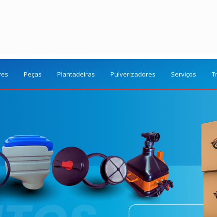
res
Peças
Plantadeiras
Pulverizadores
Serviços
T