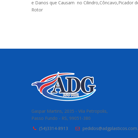
e Danos que Causam no Cilindro,Côncavo,Picador de
Rotor
Gaspar Martins, 2035 - Vila Petropolis,
Passo Fundo - RS, 99051-380
(54)3314-8913
pedidos@adgplasticos.com.