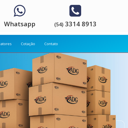
Whatsapp
3314 8913
(54)
ratores
Cotação
Contato