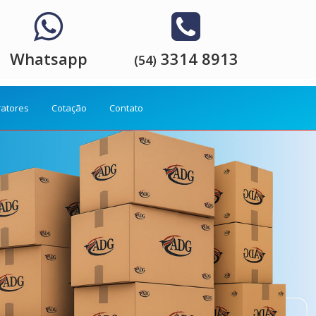
Whatsapp
3314 8913
(54)
ratores
Cotação
Contato