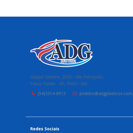
Gaspar Martins, 2035 - Vila Petropolis,
Passo Fundo - RS, 99051-380
(54)3314-8913
pedidos@adgplasticos.com.
Redes Sociais