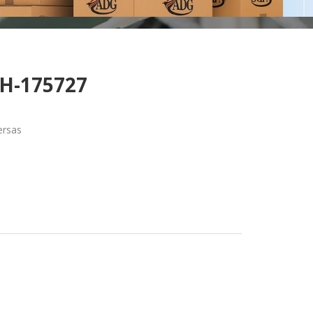
 H-175727
ersas