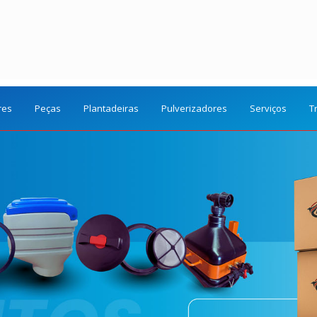
res
Peças
Plantadeiras
Pulverizadores
Serviços
T