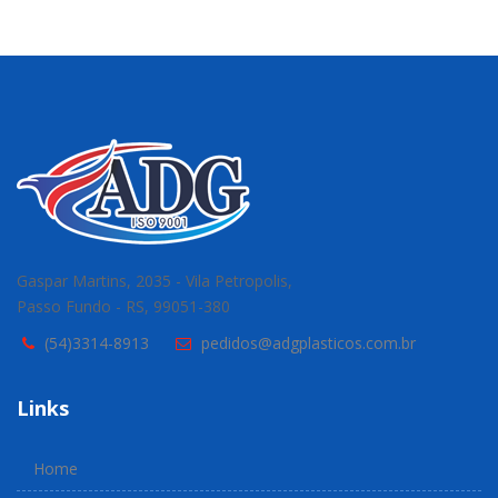
Gaspar Martins, 2035 - Vila Petropolis,
Passo Fundo - RS, 99051-380
(54)3314-8913
pedidos@adgplasticos.com.br
Links
Home