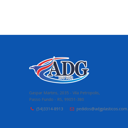
Gaspar Martins, 2035 - Vila Petropolis,
Passo Fundo - RS, 99051-380
(54)3314-8913
pedidos@adgplasticos.com.