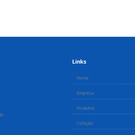
Links
Home
Empresa
Produtos
br
Cotação