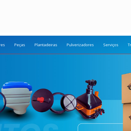
res
Peças
Plantadeiras
Pulverizadores
Serviços
T