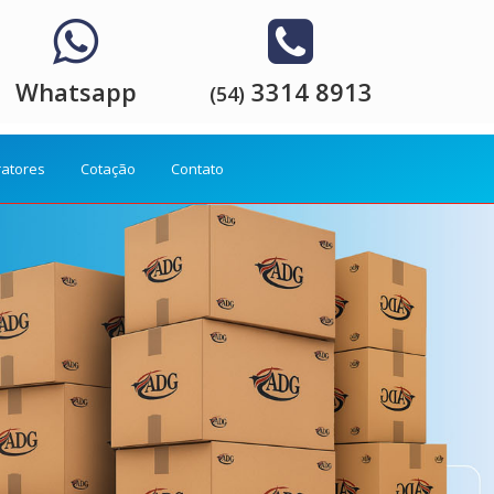
Whatsapp
3314 8913
(54)
ratores
Cotação
Contato