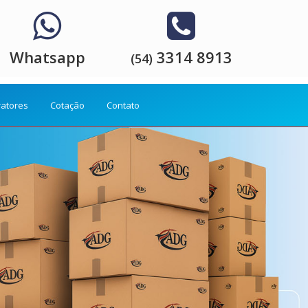
Whatsapp
3314 8913
(54)
ratores
Cotação
Contato