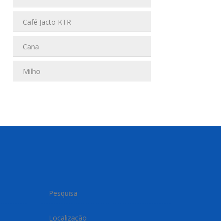
Café Jacto KTR
Cana
Milho
Pesquisa
Localização