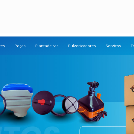
res
Peças
Plantadeiras
Pulverizadores
Serviços
T