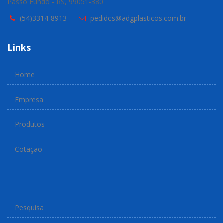
Passo Fundo - RS, 99051-380
(54)3314-8913
pedidos@adgplasticos.com.br
Links
Home
Empresa
Produtos
Cotação
Pesquisa