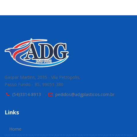
Gaspar Martins, 2035 - Vila Petropolis,
Passo Fundo - RS, 99051-380
(54)3314-8913
pedidos@adgplasticos.com.br
Links
Home