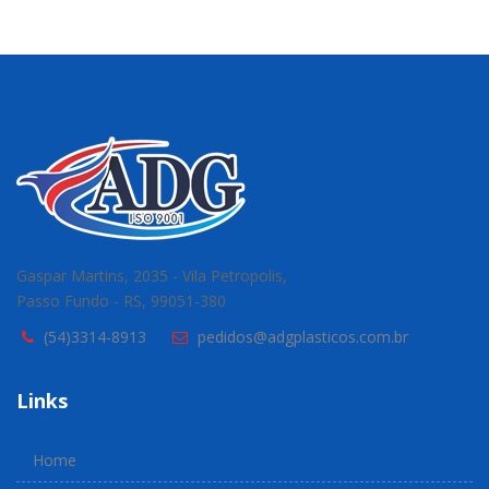
Gaspar Martins, 2035 - Vila Petropolis,
Passo Fundo - RS, 99051-380
(54)3314-8913
pedidos@adgplasticos.com.br
Links
Home