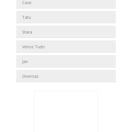
Case
Tatu
Stara
Vence Tudo
Jan
Diversas