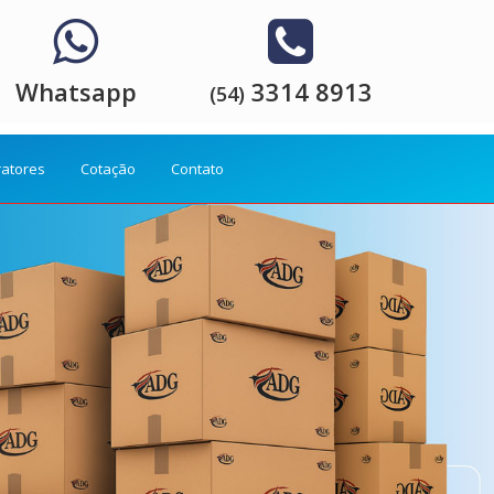
Whatsapp
3314 8913
(54)
ratores
Cotação
Contato