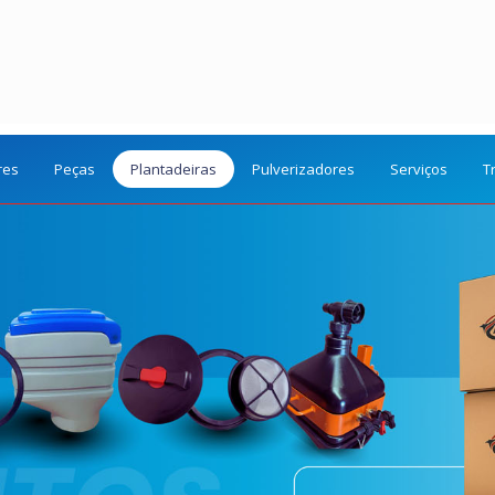
res
Peças
Plantadeiras
Pulverizadores
Serviços
T