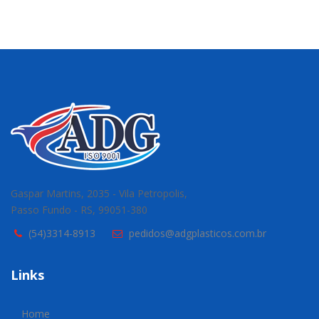
Gaspar Martins, 2035 - Vila Petropolis,
Passo Fundo - RS, 99051-380
(54)3314-8913
pedidos@adgplasticos.com.br
Links
Home