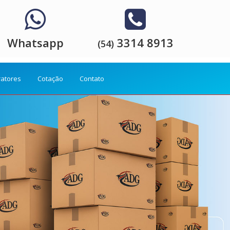
Whatsapp
3314 8913
(54)
ratores
Cotação
Contato