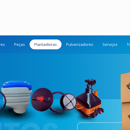
res
Peças
Plantadeiras
Pulverizadores
Serviços
T