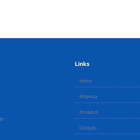
Links
Home
Empresa
Produtos
br
Cotação