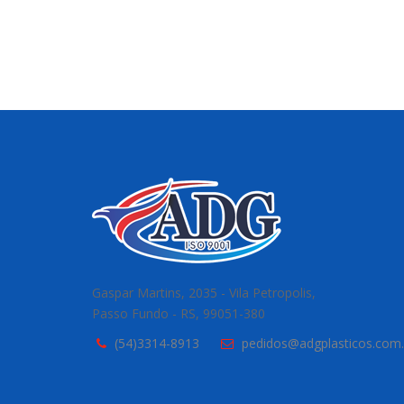
Gaspar Martins, 2035 - Vila Petropolis,
Passo Fundo - RS, 99051-380
(54)3314-8913
pedidos@adgplasticos.com.