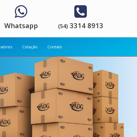
Whatsapp
3314 8913
(54)
ratores
Cotação
Contato