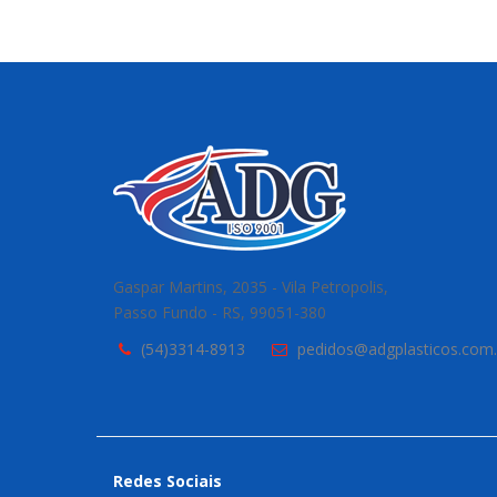
Gaspar Martins, 2035 - Vila Petropolis,
Passo Fundo - RS, 99051-380
(54)3314-8913
pedidos@adgplasticos.com.
Redes Sociais