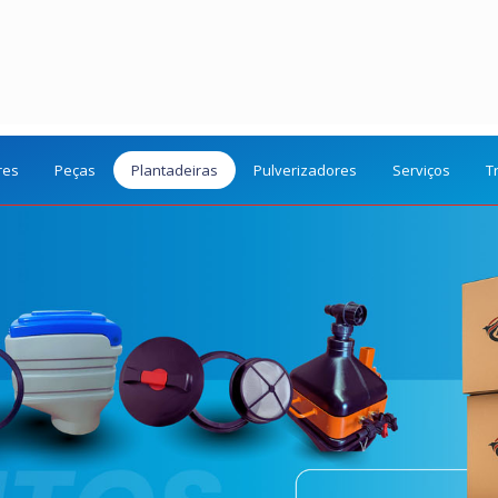
res
Peças
Plantadeiras
Pulverizadores
Serviços
T