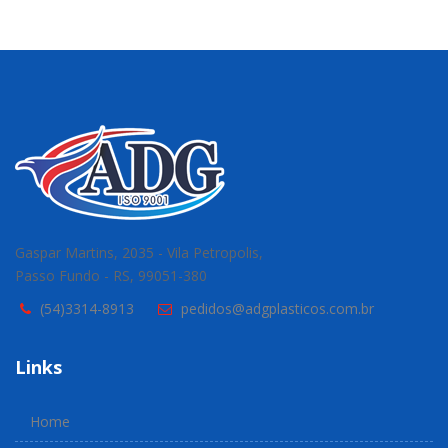
Gaspar Martins, 2035 - Vila Petropolis,
Passo Fundo - RS, 99051-380
(54)3314-8913
pedidos@adgplasticos.com.br
Links
Home