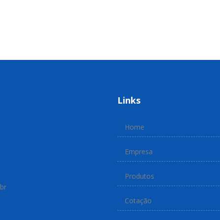
Links
Home
Empresa
Produtos
br
Cotação