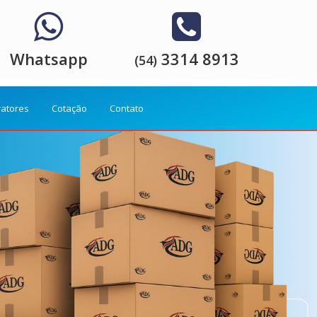
Whatsapp
3314 8913
(54)
ratores
Cotação
Contato