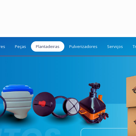
res
Peças
Plantadeiras
Pulverizadores
Serviços
T