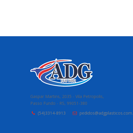
Gaspar Martins, 2035 - Vila Petropolis,
Passo Fundo - RS, 99051-380
(54)3314-8913
pedidos@adgplasticos.com.