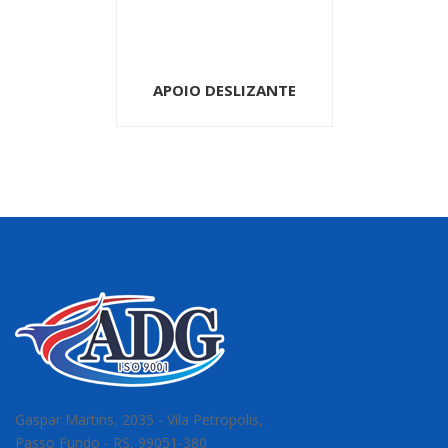
APOIO DESLIZANTE
Gaspar Martins, 2035 - Vila Petropolis,
Passo Fundo - RS, 99051-380