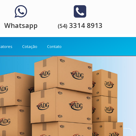
Whatsapp
3314 8913
(54)
ratores
Cotação
Contato