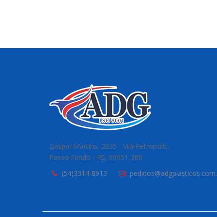
Gaspar Martins, 2035 - Vila Petropolis,
Passo Fundo - RS, 99051-380
(54)3314-8913
pedidos@adgplasticos.com.