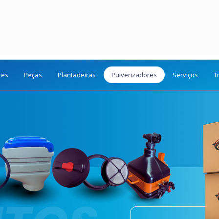
res
Peças
Plantadeiras
Pulverizadores
Serviços
T