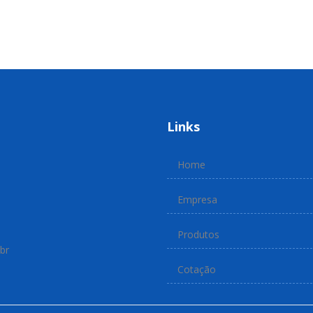
Links
Home
Empresa
Produtos
br
Cotação