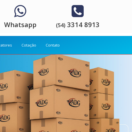
Whatsapp
3314 8913
(54)
ratores
Cotação
Contato