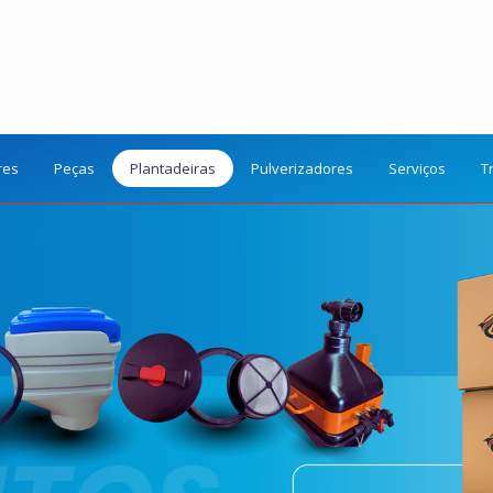
res
Peças
Plantadeiras
Pulverizadores
Serviços
T