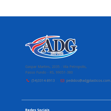
Gaspar Martins, 2035 - Vila Petropolis,
Passo Fundo - RS, 99051-380
(54)3314-8913
pedidos@adgplasticos.com.
Redes Sociais