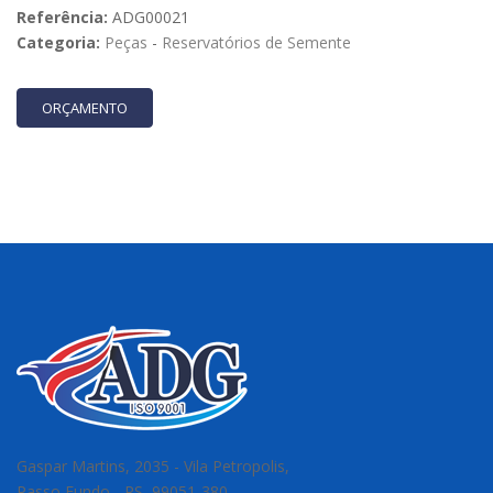
Referência:
ADG00021
Categoria:
Peças
-
Reservatórios de Semente
ORÇAMENTO
Gaspar Martins, 2035 - Vila Petropolis,
Passo Fundo - RS, 99051-380