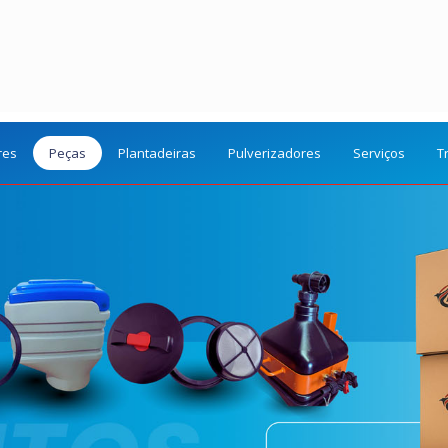
res
Peças
Plantadeiras
Pulverizadores
Serviços
T