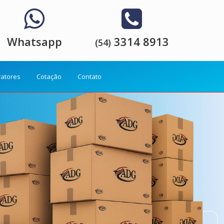
Whatsapp
3314 8913
(54)
ratores
Cotação
Contato