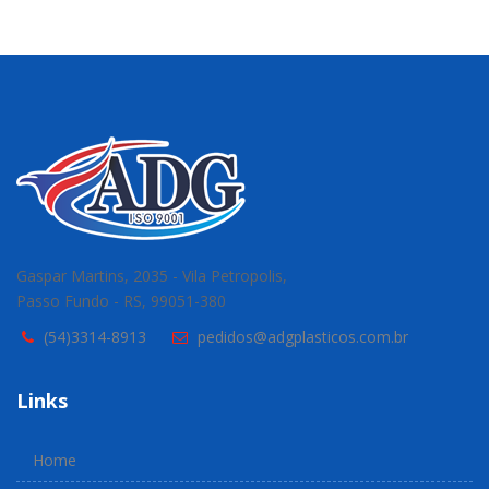
Gaspar Martins, 2035 - Vila Petropolis,
Passo Fundo - RS, 99051-380
(54)3314-8913
pedidos@adgplasticos.com.br
Links
Home