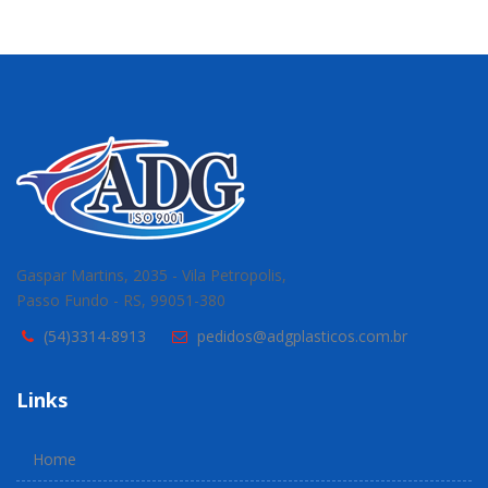
Gaspar Martins, 2035 - Vila Petropolis,
Passo Fundo - RS, 99051-380
(54)3314-8913
pedidos@adgplasticos.com.br
Links
Home