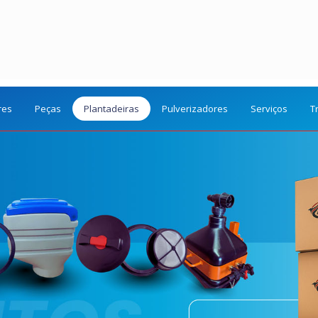
res
Peças
Plantadeiras
Pulverizadores
Serviços
T