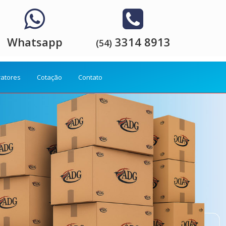
Whatsapp
3314 8913
(54)
ratores
Cotação
Contato