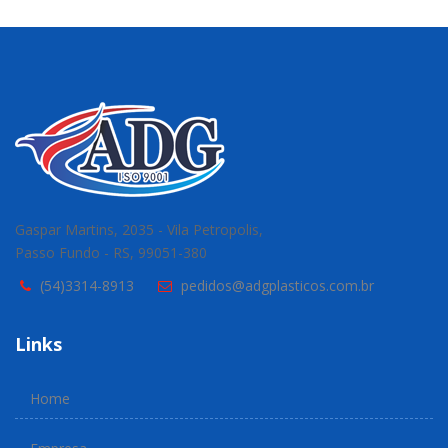
Gaspar Martins, 2035 - Vila Petropolis,
Passo Fundo - RS, 99051-380
(54)3314-8913
pedidos@adgplasticos.com.br
Links
Home