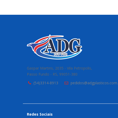
Gaspar Martins, 2035 - Vila Petropolis,
Passo Fundo - RS, 99051-380
(54)3314-8913
pedidos@adgplasticos.com.
Redes Sociais