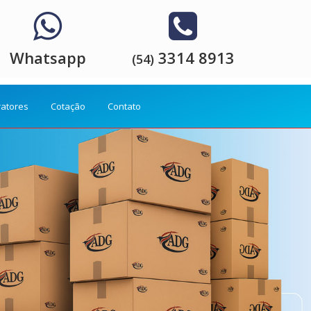
Whatsapp
3314 8913
(54)
ratores
Cotação
Contato