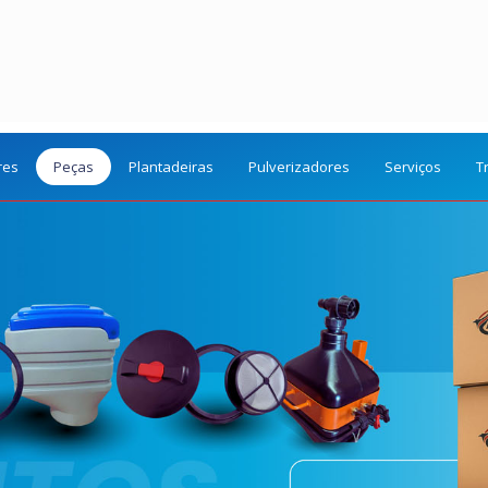
res
Peças
Plantadeiras
Pulverizadores
Serviços
T