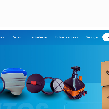
res
Peças
Plantadeiras
Pulverizadores
Serviços
T