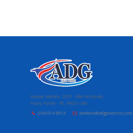
Gaspar Martins, 2035 - Vila Petropolis,
Passo Fundo - RS, 99051-380
(54)3314-8913
pedidos@adgplasticos.com.