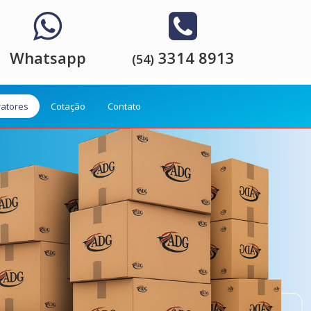
Whatsapp
3314 8913
(54)
ratores
Cotação
Contato