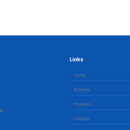
Links
Home
Empresa
Produtos
br
Cotação