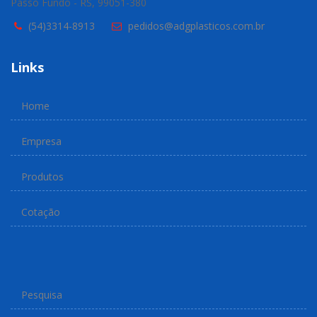
Passo Fundo - RS, 99051-380
(54)3314-8913
pedidos@adgplasticos.com.br
Links
Home
Empresa
Produtos
Cotação
Pesquisa