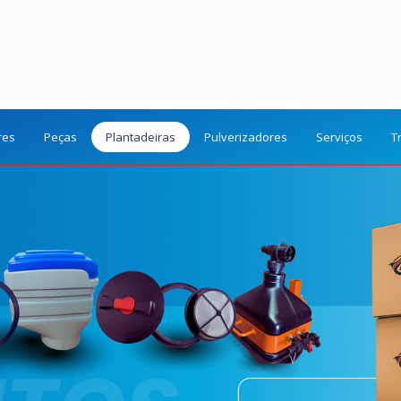
res
Peças
Plantadeiras
Pulverizadores
Serviços
T