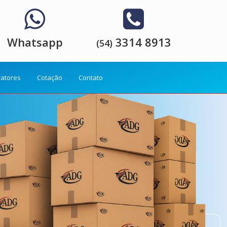
Whatsapp
3314 8913
(54)
ratores
Cotação
Contato