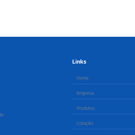
Links
Home
Empresa
Produtos
br
Cotação