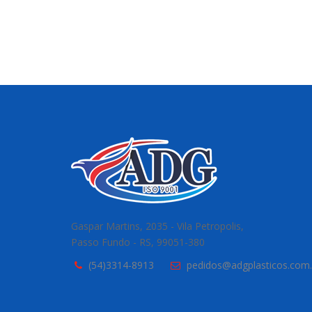
Gaspar Martins, 2035 - Vila Petropolis,
Passo Fundo - RS, 99051-380
(54)3314-8913
pedidos@adgplasticos.com.