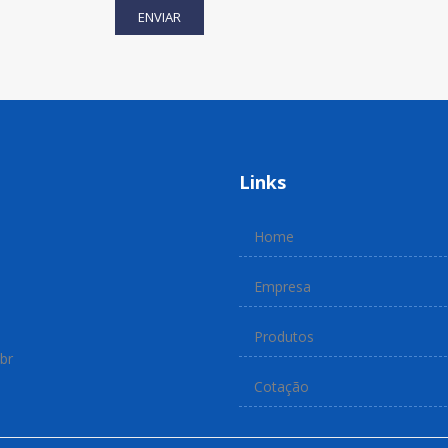
ENVIAR
Links
Home
Empresa
Produtos
br
Cotação