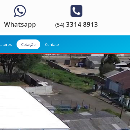
Whatsapp
3314 8913
(54)
ratores
Cotação
Contato