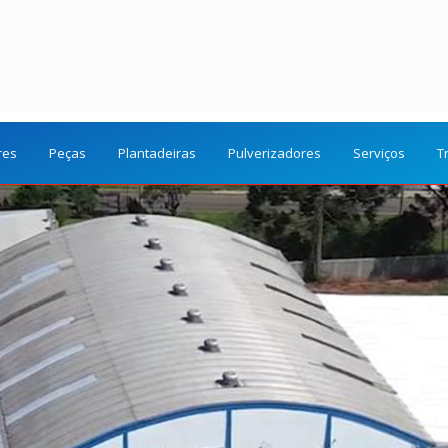
res
Peças
Plantadeiras
Pulverizadores
Serviços
T