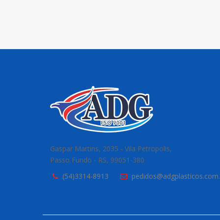
Gaspar Martins, 2035 - Vila Petropolis,
Passo Fundo - RS, 99051-380
(54)3314-8913
pedidos@adgplasticos.com.